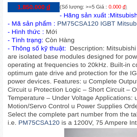
1.850.000
đ
(Số lượng: >=5 Giá :
0.000
đ
)
- Hãng sản xuất :
Mitsubish
-
Mã sản phẩm
:
PM75CSA120 IGBT Mitsubi
- Hình thức :
Mới
- Tình trạng:
Còn Hàng
- Thông số kỹ thuật:
Description: Mitsubishi
are isolated base modules designed for powe
operating at frequencies to 20kHz. Built-in co
optimum gate drive and protection for the I
power devices. Features: u Complete Output
Circuit u Protection Logic – Short Circuit – 
Temperature – Under Voltage Applications: 
Motion/Servo Control u Power Supplies Orde
Select the complete part number from the ta
i.e.
PM75CSA120
is a 1200V, 75 Ampere Int