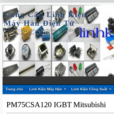
Cung Cấp Linh Kiện
Máy Hàn Điện Tử
CHUYÊN CUNG CẤP LINH KIỆN MÁY HÀN ĐIỆN TỬ TẠI HÀ
NỘI, SỬA CHỮA MÁY HÀN ĐIỆN TỬ
Trang chủ
Linh Kiện Máy Hàn
Linh Kiện Công Suất
PM75CSA120 IGBT Mitsubishi