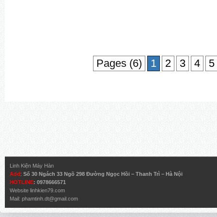
Pages (6)
1
2
3
4
5
Linh Kiện Máy Hàn
Add
:
Số 30 Ngách 33 Ngõ 298 Đường Ngọc Hồi – Thanh Trì – Hà Nội
HOTLINE
: 0978666571
Website
linhkien79.com
Mail:
phamtinh.dt@gmail.com