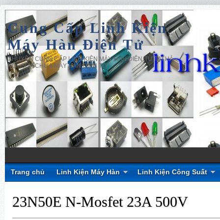
Cung Cấp Linh Kiện
Máy Hàn Điện Tử
CHUYÊN CUNG CẤP LINH KIỆN MÁY HÀN ĐIỆN TỬ TẠI HÀ
NỘI, SỬA CHỮA MÁY HÀN ĐIỆN TỬ
Trang chủ
Linh Kiện Máy Hàn
Linh Kiện Công Suất
23N50E N-Mosfet 23A 500V