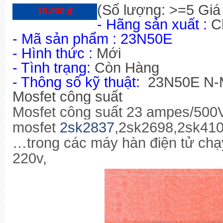
(Số lượng: >=5 Giá
15.000
đ
- Hãng sản xuất :
C
-
Mã sản phẩm
:
23N50E
- Hình thức :
Mới
- Tình trạng:
Còn Hàng
- Thông số kỹ thuật:
23N50E N-
Mosfet công suất
Mosfet công suất 23 ampes/500V
mosfet
2sk2837
,2sk2698,2sk410
…trong các máy hàn điện tử chạ
220v,