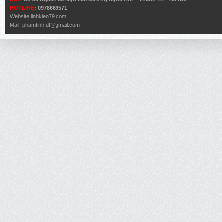
HOTLINE
: 0978666571
Website
linhkien79.com
Mail:
phamtinh.dt@gmail.com