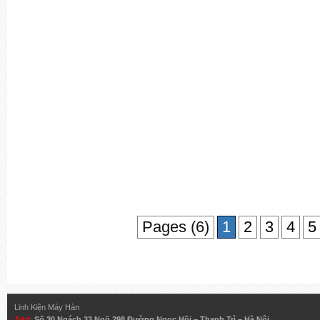
Pages (6)
1
2
3
4
5
Linh Kiện Máy Hàn
Add
:
Số 30 Ngách 33 Ngõ 298 Đường Ngọc Hồi – Thanh Trì – Hà Nội