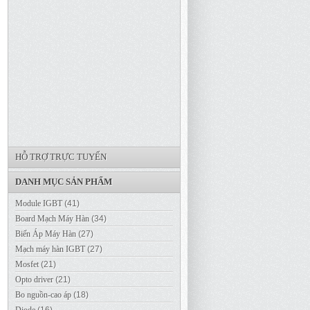
HỖ TRỢ TRỰC TUYẾN
DANH MỤC SẢN PHẨM
Module IGBT
(41)
Board Mạch Máy Hàn
(34)
Biến Áp Máy Hàn
(27)
Mạch máy hàn IGBT
(27)
Mosfet
(21)
Opto driver
(21)
Bo nguồn-cao áp
(18)