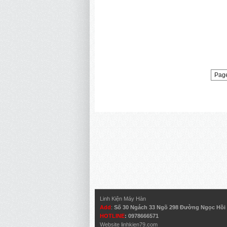
Page
Linh Kiện Máy Hàn
Add
:
Số 30 Ngách 33 Ngõ 298 Đường Ngọc Hồi –
HOTLINE
: 0978666571
Website
linhkien79.com