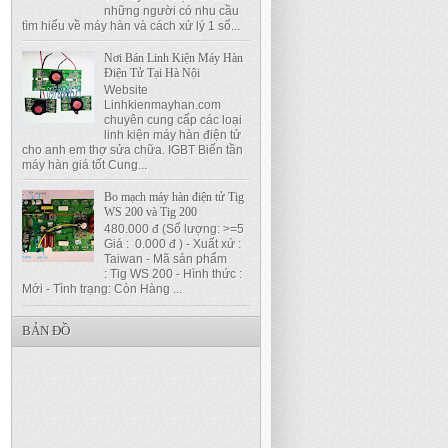
những người có nhu cầu
tìm hiểu về máy hàn và cách xử lý 1 số...
Nơi Bán Linh Kiện Máy Hàn
Điện Tử Tại Hà Nội
Website
Linhkienmayhan.com
chuyên cung cấp các loại
linh kiện máy hàn điện tử
cho anh em thợ sửa chữa. IGBT Biến tần
máy hàn giá tốt Cung...
Bo mạch máy hàn điện tử Tig
WS 200 và Tig 200
480.000 đ (Số lượng: >=5
Giá : 0.000 đ ) - Xuất xứ :
Taiwan - Mã sản phẩm
: Tig WS 200 - Hình thức :
Mới - Tình trạng: Còn Hàng ...
BẢN ĐỒ