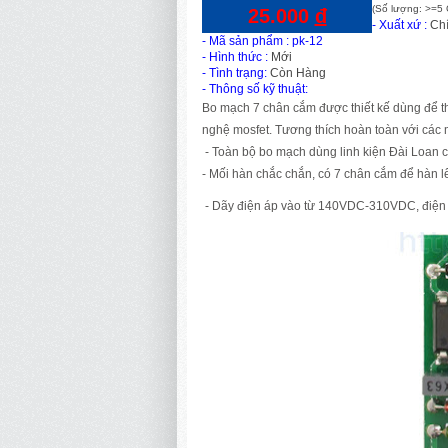
(Số lượng: >=5 
25.000
đ
- Xuất xứ :
Ch
-
Mã sản phẩm
: pk-12
- Hình thức :
Mới
- Tình trạng:
Còn Hàng
- Thông số kỹ thuật:
Bo mạch 7 chân cắm được thiết kế dùng để t
nghệ mosfet. Tương thích hoàn toàn với các 
- Toàn bộ bo mạch dùng linh kiện Đài Loan c
- Mối hàn chắc chắn, có 7 chân cắm để hàn l
- Dãy điện áp vào từ 140VDC-310VDC, điện 