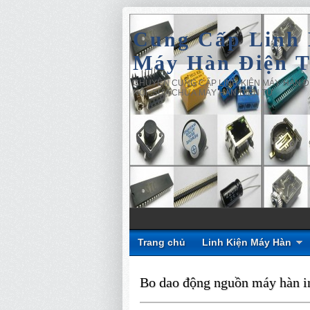
Cung Cấp Linh 
Máy Hàn Điện 
CHUYÊN CUNG CẤP LINH KIỆN MÁY HÀN ĐI
NỘI, SỬA CHỮA MÁY HÀN ĐIỆN TỬ
Trang chủ
Linh Kiện Máy Hàn
Bo dao động nguồn máy hàn i