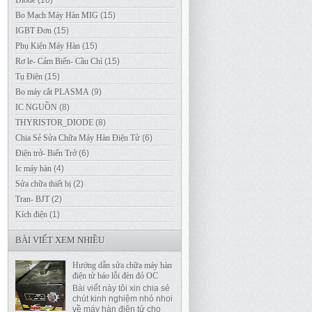
Diode
(16)
Bo Mạch Máy Hàn MIG
(15)
IGBT Đơn
(15)
Phụ Kiện Máy Hàn
(15)
Rơ le- Cảm Biến- Cầu Chì
(15)
Tụ Điện
(15)
Bo máy cắt PLASMA
(9)
IC NGUỒN
(8)
THYRISTOR_DIODE
(8)
Chia Sẻ Sửa Chữa Máy Hàn Điện Tử
(6)
Điện trở- Biến Trở
(6)
Ic máy hàn
(4)
Sửa chữa thiết bị
(2)
Tran- BJT
(2)
Kích điện
(1)
BÀI VIẾT XEM NHIỀU
Hướng dẫn sửa chữa máy hàn
điện tử báo lỗi đèn đỏ OC
Bài viết này tôi xin chia sẻ
chút kinh nghiệm nhỏ nhoi
về máy hàn điện tử cho