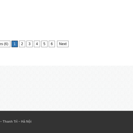
s (6)
1
2
3
4
5
6
Next
 Thanh Trì – Hà Nội