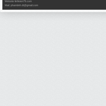
Website
linhkien79.com
Mail:
phamtinh.dt@gmail.com