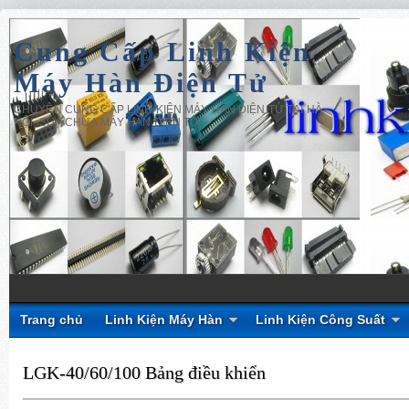
Cung Cấp Linh Kiện
Máy Hàn Điện Tử
CHUYÊN CUNG CẤP LINH KIỆN MÁY HÀN ĐIỆN TỬ TẠI HÀ
NỘI, SỬA CHỮA MÁY HÀN ĐIỆN TỬ
Trang chủ
Linh Kiện Máy Hàn
Linh Kiện Công Suất
LGK-40/60/100 Bảng điều khiển