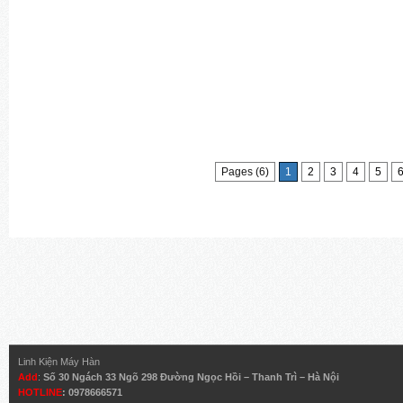
Pages (6)
1
2
3
4
5
Linh Kiện Máy Hàn
Add
:
Số 30 Ngách 33 Ngõ 298 Đường Ngọc Hồi – Thanh Trì – Hà Nội
HOTLINE
: 0978666571