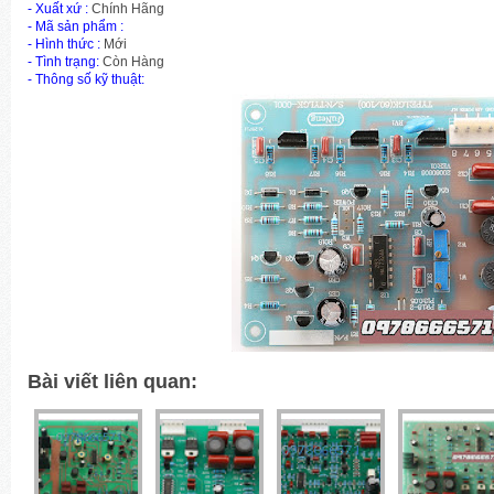
- Xuất xứ :
Chính Hãng
-
Mã sản phẩm
:
- Hình thức :
Mới
- Tình trạng:
Còn Hàng
- Thông số kỹ thuật:
Bài viết liên quan: