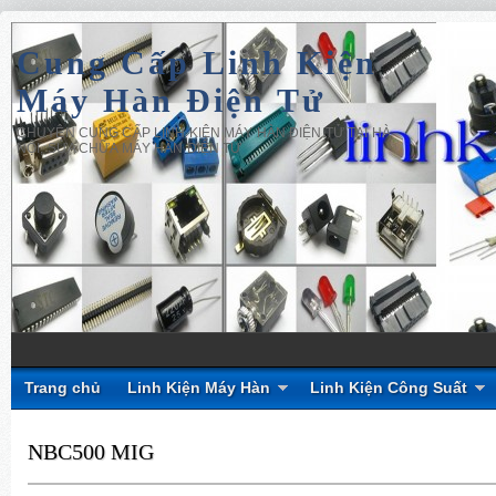
Cung Cấp Linh Kiện
Máy Hàn Điện Tử
CHUYÊN CUNG CẤP LINH KIỆN MÁY HÀN ĐIỆN TỬ TẠI HÀ
NỘI, SỬA CHỮA MÁY HÀN ĐIỆN TỬ
Trang chủ
Linh Kiện Máy Hàn
Linh Kiện Công Suất
NBC500 MIG