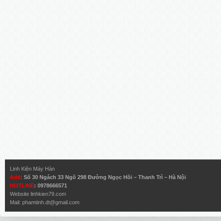
Linh Kiện Máy Hàn
Add
:
Số 30 Ngách 33 Ngõ 298 Đường Ngọc Hồi – Thanh Trì – Hà Nội
HOTLINE
: 0978666571
Website
linhkien79.com
Mail:
phamtinh.dt@gmail.com