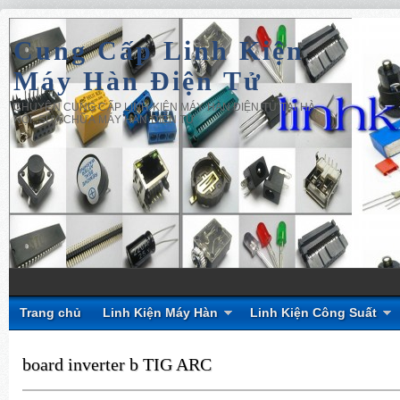
Cung Cấp Linh Kiện
Máy Hàn Điện Tử
CHUYÊN CUNG CẤP LINH KIỆN MÁY HÀN ĐIỆN TỬ TẠI HÀ
NỘI, SỬA CHỮA MÁY HÀN ĐIỆN TỬ
Trang chủ
Linh Kiện Máy Hàn
Linh Kiện Công Suất
board inverter b TIG ARC