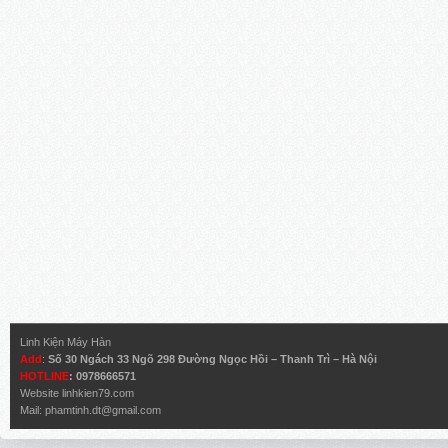
Linh Kiện Máy Hàn
Add
:
Số 30 Ngách 33 Ngõ 298 Đường Ngọc Hồi – Thanh Trì – Hà Nội
HOTLINE
: 0978666571
Website
linhkien79.com
Mail:
phamtinh.dt@gmail.com