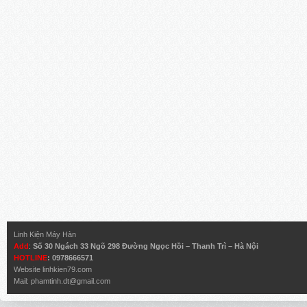
Linh Kiện Máy Hàn
Add
:
Số 30 Ngách 33 Ngõ 298 Đường Ngọc Hồi – Thanh Trì – Hà Nội
HOTLINE
: 0978666571
Website
linhkien79.com
Mail:
phamtinh.dt@gmail.com