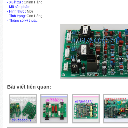
- Xuất xứ :
Chính Hãng
-
Mã sản phẩm
:
- Hình thức :
Mới
- Tình trạng:
Còn Hàng
- Thông số kỹ thuật:
Bài viết liên quan: