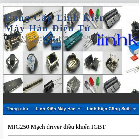
Cung Cấp Linh Kiện
Máy Hàn Điện Tử
CHUYÊN CUNG CẤP LINH KIỆN MÁY HÀN ĐIỆN TỬ TẠI HÀ
NỘI, SỬA CHỮA MÁY HÀN ĐIỆN TỬ
Trang chủ
Linh Kiện Máy Hàn
Linh Kiện Công Suất
MIG250 Mạch driver điều khiển IGBT