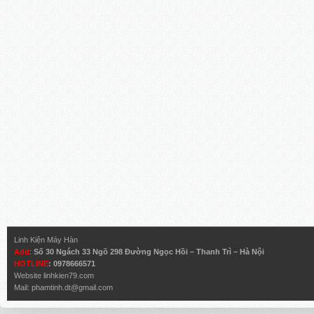
Linh Kiện Máy Hàn
Add
:
Số 30 Ngách 33 Ngõ 298 Đường Ngọc Hồi – Thanh Trì – Hà Nội
HOTLINE
: 0978666571
Website
linhkien79.com
Mail:
phamtinh.dt@gmail.com