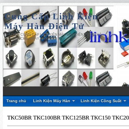
Cung Cấp Linh Kiện
Máy Hàn Điện Tử
CHUYÊN CUNG CẤP LINH KIỆN MÁY HÀN ĐIỆN TỬ TẠI HÀ
NỘI, SỬA CHỮA MÁY HÀN ĐIỆN TỬ
Trang chủ
Linh Kiện Máy Hàn
Linh Kiện Công Suất
TKC50BR TKC100BR TKC125BR TKC150 TKC20