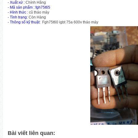
- Xuất xứ :
Chính Hãng
-
Mã sản phẩm
: fgh75t65
- Hình thức :
cũ tháo máy
- Tình trạng:
Còn Hàng
- Thông số kỹ thuật:
Fgh75t60 igbt 75a 600v tháo máy
Bài viết liên quan: