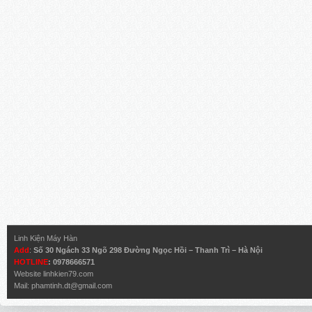
Linh Kiện Máy Hàn
Add
:
Số 30 Ngách 33 Ngõ 298 Đường Ngọc Hồi – Thanh Trì – Hà Nội
HOTLINE
: 0978666571
Website
linhkien79.com
Mail:
phamtinh.dt@gmail.com