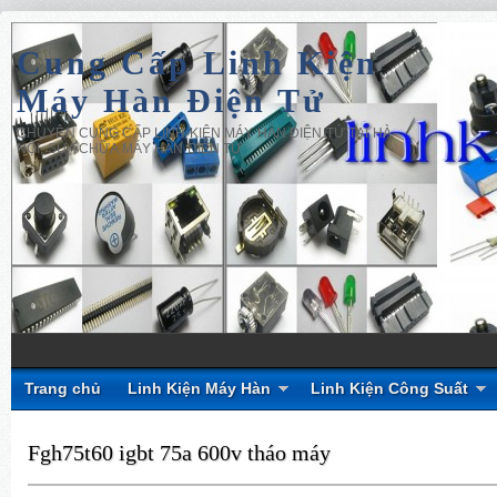
Cung Cấp Linh Kiện
Máy Hàn Điện Tử
CHUYÊN CUNG CẤP LINH KIỆN MÁY HÀN ĐIỆN TỬ TẠI HÀ
NỘI, SỬA CHỮA MÁY HÀN ĐIỆN TỬ
Trang chủ
Linh Kiện Máy Hàn
Linh Kiện Công Suất
Fgh75t60 igbt 75a 600v tháo máy