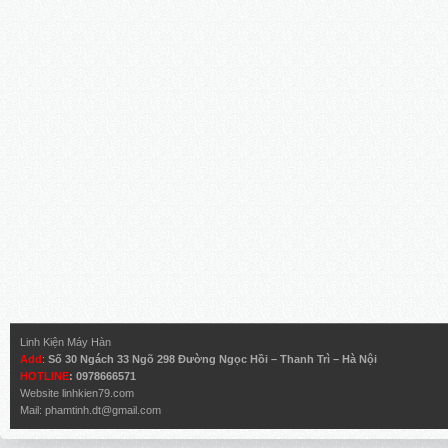
Linh Kiện Máy Hàn
Add
:
Số 30 Ngách 33 Ngõ 298 Đường Ngọc Hồi – Thanh Trì – Hà Nội
HOTLINE
: 0978666571
Website
linhkien79.com
Mail:
phamtinh.dt@gmail.com