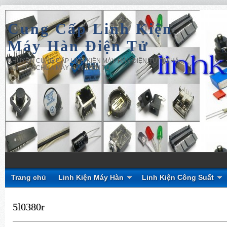
Cung Cấp Linh Kiện
Máy Hàn Điện Tử
CHUYÊN CUNG CẤP LINH KIỆN MÁY HÀN ĐIỆN TỬ TẠI HÀ
NỘI, SỬA CHỮA MÁY HÀN ĐIỆN TỬ
Trang chủ
Linh Kiện Máy Hàn
Linh Kiện Công Suất
5l0380r