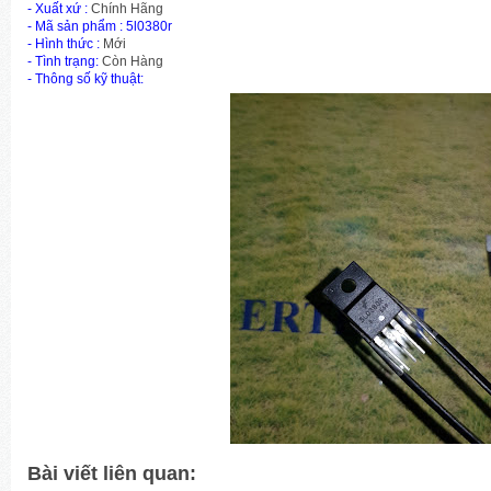
- Xuất xứ :
Chính Hãng
-
Mã sản phẩm
: 5l0380r
- Hình thức :
Mới
- Tình trạng:
Còn Hàng
- Thông số kỹ thuật:
Bài viết liên quan: