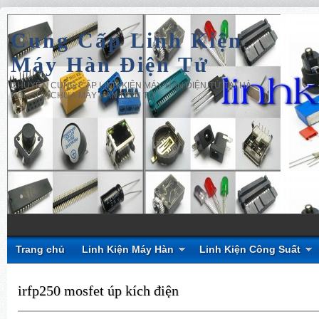
Cung Cấp Linh Kiện
Máy Hàn Điện Tử
CHUYÊN CUNG CẤP LINH KIỆN MÁY HÀN ĐIỆN TỬ TẠI HÀ
NỘI, SỬA CHỮA MÁY HÀN ĐIỆN TỬ
Trang chủ
Linh Kiện Máy Hàn
Linh Kiện Công Suất
irfp250 mosfet úp kích điện