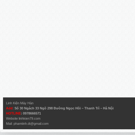
Linh Kiện Máy Hàn
Add
:
Số 30 Ngách 33 Ngõ 298 Đường Ngọc Hồi – Thanh Trì – Hà Nội
HOTLINE
: 0978666571
Website
linhkien79.com
Mail:
phamtinh.dt@gmail.com